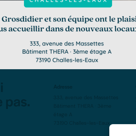
i
Adresse
e pas.
333, avenue des Massettes
Bâtiment THERA · 3ème
étage A
73190 Challes-les-Eaux