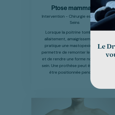
Ptose mammaire
Intervention - Chirurgie esthétique,
Seins
Lorsque la poitrine tombe (âge,
allaitement, amaigrissement), on
pratique une mastopexie, qui va
permettre de remonter le mamelon
et de rendre une forme normale au
sein. Une prothèse peut également
être positionnée pendant…