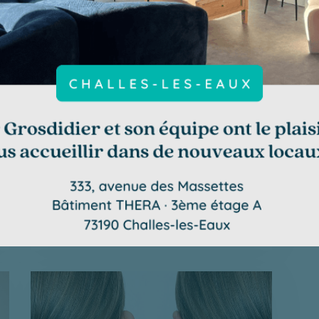
Augmentation
mammaire par prothèse
à Chambéry
Intervention - Chirurgie esthétique,
Seins
L’objectif de cette chirurgie est de
venir augmenter le volume de votre
poitrine. En plaçant un implant sous
la glande on obtient un galbe plus
généreux tout en gardant un…